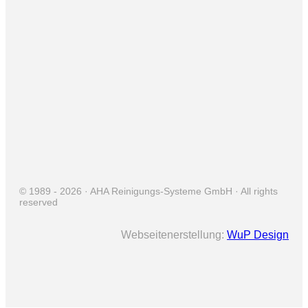
Kontakt
+49 4421 992026
info@aha-sauber.de
© 1989 -
2026 · AHA Reinigungs-Systeme GmbH · All rights
reserved
Webseitenerstellung:
WuP Design