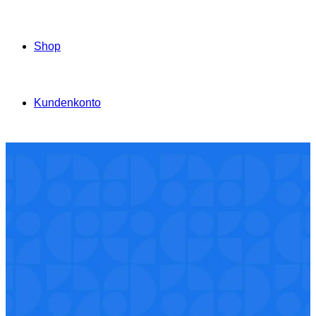
Shop
Kundenkonto
Bitte beachten: Dies ist ein Demo-Shop für Testzwecke — Bestellungen werden nicht ausgeführt.
Produkte, die
Ihnen
weiterhelfen
Auf die mit “*” gekennzeichneten Produkte müssen wir
je Kg/Ltr. 0,06 € Gefahrgutanteil erheben.
Alle Preise verstehen sich rein netto zzgl. der