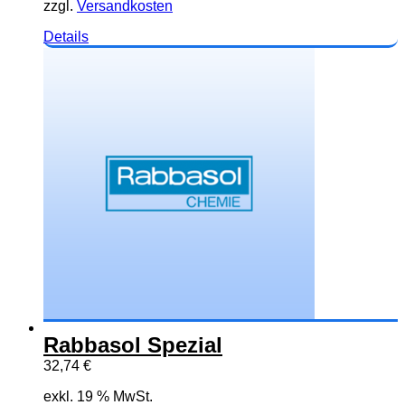
zzgl.
Versandkosten
Dieses
Details
Produkt
weist
mehrere
Varianten
auf.
Die
Optionen
können
auf
der
Produktseite
gewählt
werden
Rabbasol Spezial
32,74
€
exkl. 19 % MwSt.