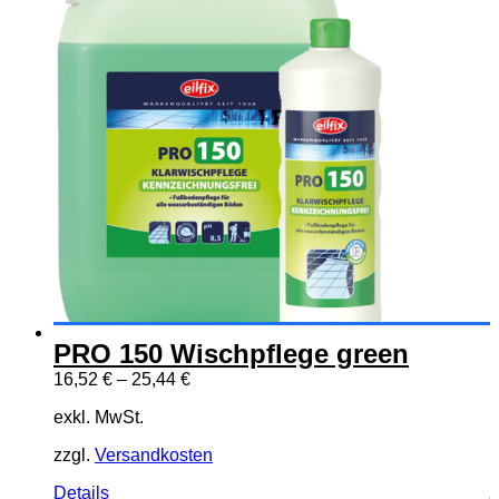
PRO 150 Wischpflege green
16,52
€
–
25,44
€
exkl. MwSt.
zzgl.
Versandkosten
Dieses
Details