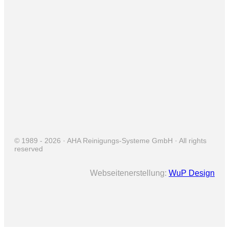
Kontakt
+49 4421 992026
info@aha-sauber.de
© 1989 -
2026 · AHA Reinigungs-Systeme GmbH · All rights
reserved
Webseitenerstellung:
WuP Design