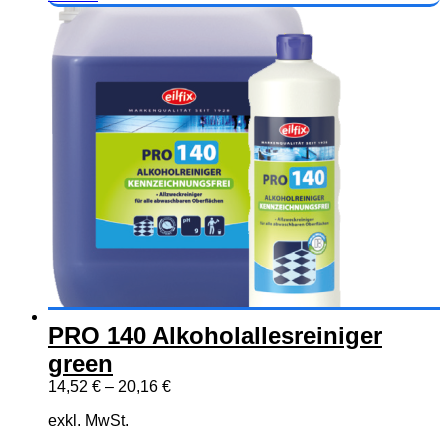
Produkt
weist
mehrere
Varianten
auf.
Die
Optionen
können
auf
der
Produktseite
gewählt
werden
PRO 140 Alkoholallesreiniger
green
14,52
€
–
20,16
€
exkl. MwSt.