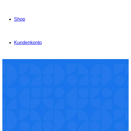
Shop
Kundenkonto
Bitte beachten: Dies ist ein Demo-Shop für Testzwecke — Bestellungen werden nicht ausgeführt.
Produkte, die
Ihnen
weiterhelfen
Auf die mit “*” gekennzeichneten Produkte müssen wir
je Kg/Ltr. 0,06 € Gefahrgutanteil erheben.
Alle Preise verstehen sich rein netto zzgl. der